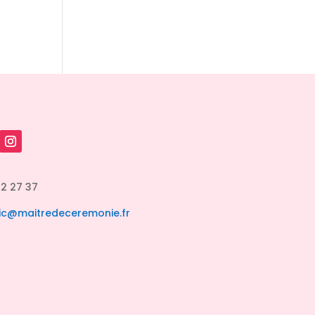
82 27 37
ic@maitredeceremonie.fr