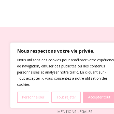
OFFICIANT DE CÉRÉMON
Nous respectons votre vie privée.
Riche d’une expérience de plus de
10 ans,
Je peu
Nous utilisons des cookies pour améliorer votre expérienc
correspondra à vos attentes. Dans toutes les con
de navigation, diffuser des publicités ou des contenus
répondre à vos souhaits les plus romantiques a
personnalisés et analyser notre trafic. En cliquant sur «
de leur préparatif.
Tout accepter », vous consentez à notre utilisation des
cookies.
ACCUEIL
À PROPOS
ACTUALITÉS
CON
Personnaliser
Tout rejeter
Accepter tout
MENTIONS LÉGALES