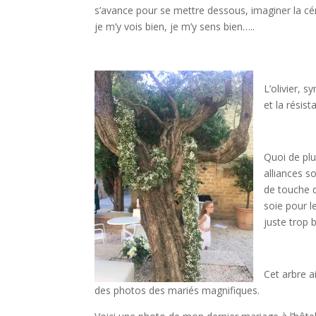
s’avance pour se mettre dessous, imaginer la cér
je m’y vois bien, je m’y sens bien…..
L’olivier, 
et la résist
Quoi de plu
alliances s
de touche d
soie pour le
juste trop 
Cet arbre a
des photos des mariés magnifiques.