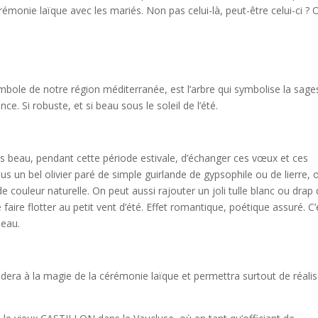
émonie laïque avec les mariés. Non pas celui-là, peut-être celui-ci ? 
symbole de notre région méditerranée, est l’arbre qui symbolise la sag
ance. Si robuste, et si beau sous le soleil de l’été.
s beau, pendant cette période estivale, d’échanger ces vœux et ces
ous un bel olivier paré de simple guirlande de gypsophile ou de lierre, 
e couleur naturelle. On peut aussi rajouter un joli tulle blanc ou drap
 faire flotter au petit vent d’été. Effet romantique, poétique assuré. C’
beau.
idera à la magie de la cérémonie laïque et permettra surtout de réalis