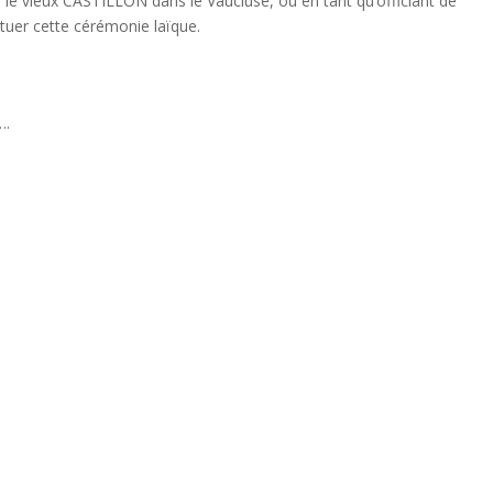
 le vieux CASTILLON dans le Vaucluse, où en tant qu’officiant de
ectuer cette cérémonie laïque.
….