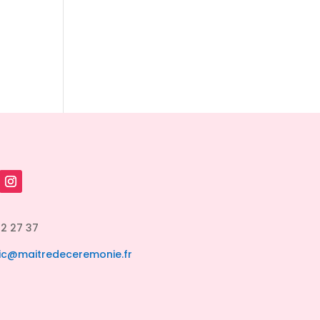
82 27 37
ic@maitredeceremonie.fr