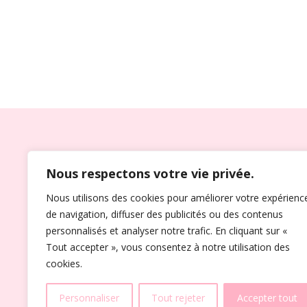
OFFICIANT DE CÉRÉMON
Nous respectons votre vie privée.
Riche d’une expérience de plus de
10 ans,
Je peu
Nous utilisons des cookies pour améliorer votre expérienc
correspondra à vos attentes. Dans toutes les con
de navigation, diffuser des publicités ou des contenus
répondre à vos souhaits les plus romantiques a
personnalisés et analyser notre trafic. En cliquant sur «
de leur préparatif.
Tout accepter », vous consentez à notre utilisation des
cookies.
ACCUEIL
À PROPOS
ACTUALITÉS
CON
Personnaliser
Tout rejeter
Accepter tout