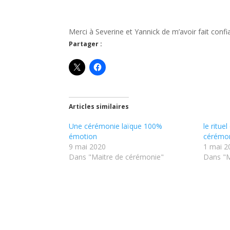
Merci à Severine et Yannick de m’avoir fait confi
Partager :
Articles similaires
Une cérémonie laïque 100%
le ritue
émotion
cérémon
9 mai 2020
1 mai 2
Dans "Maitre de cérémonie"
Dans "M