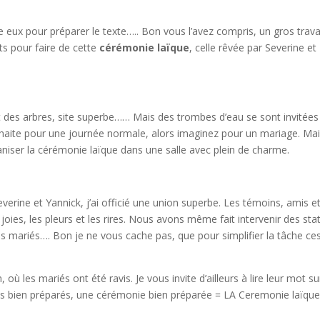
re eux pour préparer le texte….. Bon vous l’avez compris, un gros trava
ts pour faire de cette
cérémonie laïque
, celle rêvée par Severine et
nt des arbres, site superbe…… Mais des trombes d’eau se sont invitées
ite pour une journée normale, alors imaginez pour un mariage. Ma
ser la cérémonie laïque dans une salle avec plein de charme.
everine et Yannick, j’ai officié une union superbe. Les témoins, amis e
joies, les pleurs et les rires. Nous avons même fait intervenir des sta
s mariés…. Bon je ne vous cache pas, que pour simplifier la tâche ce
où les mariés ont été ravis. Je vous invite d’ailleurs à lire leur mot su
tes bien préparés, une cérémonie bien préparée = LA Ceremonie laïqu