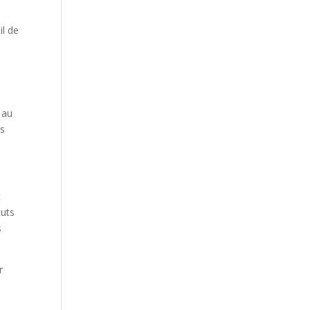
il de
 au
is
t
tuts
s
r
e