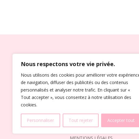
OFFICIANT DE CÉRÉMON
Nous respectons votre vie privée.
Riche d’une expérience de plus de
10 ans,
Je peu
Nous utilisons des cookies pour améliorer votre expérienc
correspondra à vos attentes. Dans toutes les con
de navigation, diffuser des publicités ou des contenus
répondre à vos souhaits les plus romantiques a
personnalisés et analyser notre trafic. En cliquant sur «
de leur préparatif.
Tout accepter », vous consentez à notre utilisation des
cookies.
ACCUEIL
À PROPOS
ACTUALITÉS
CON
Personnaliser
Tout rejeter
Accepter tout
MENTIONS LÉGALES