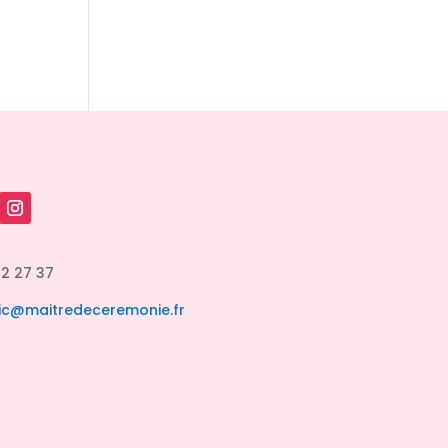
82 27 37
ic@maitredeceremonie.fr