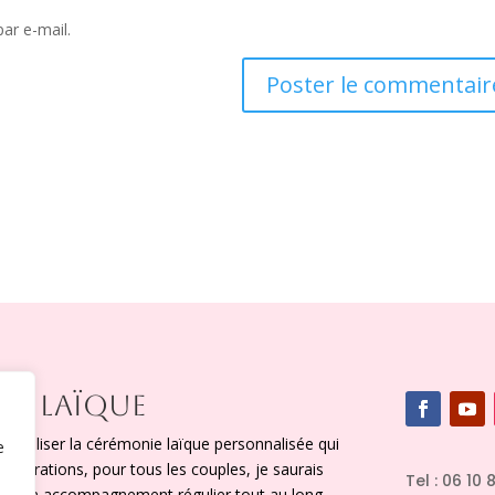
ar e-mail.
IE LAÏQUE
x réaliser la cérémonie laïque personnalisée qui
e
figurations, pour tous les couples, je saurais
Tel : 06 10 
vec un accompagnement régulier tout au long