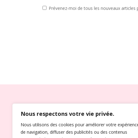
Prévenez-moi de tous les nouveaux articles p
OFFICIANT DE CÉRÉMON
Nous respectons votre vie privée.
Riche d’une expérience de plus de
10 ans,
Je peu
Nous utilisons des cookies pour améliorer votre expérienc
correspondra à vos attentes. Dans toutes les con
de navigation, diffuser des publicités ou des contenus
répondre à vos souhaits les plus romantiques a