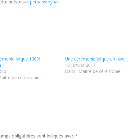
ette artiste
sur perhapsmyhair
émonie laïque 100%
Une cérémonie laïque en hiver
n
18 janvier 2017
020
Dans "Maitre de cérémonie"
aitre de cérémonie"
amps obligatoires sont indiqués avec
*